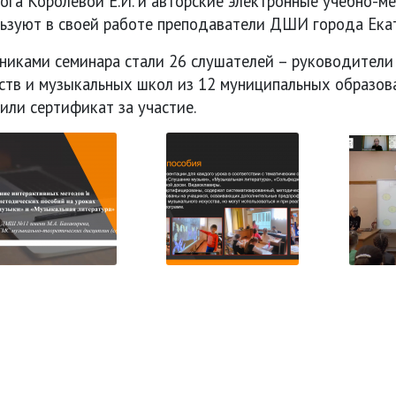
ога Королевой Е.И. и авторские электронные учебно-м
ьзуют в своей работе преподаватели ДШИ города Екат
никами семинара стали 26 слушателей – руководители
ств и музыкальных школ из 12 муниципальных образова
или сертификат за участие.