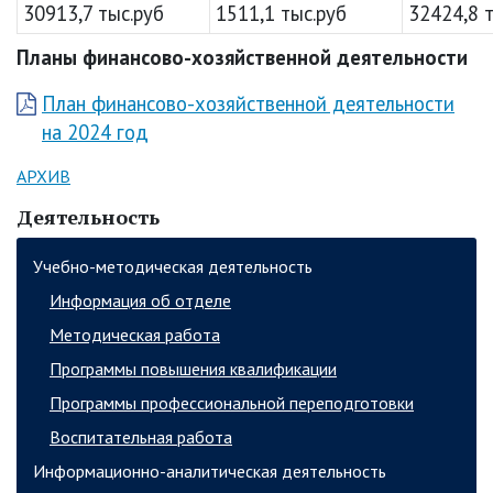
30913,7 тыс.руб
1511,1 тыс.руб
32424,8 
Планы финансово-хозяйственной деятельности
План финансово-хозяйственной деятельности
на 2024 год
АРХИВ
Деятельность
Учебно-методическая деятельность
Информация об отделе
Методическая работа
Программы повышения квалификации
Программы профессиональной переподготовки
Воспитательная работа
Информационно-аналитическая деятельность