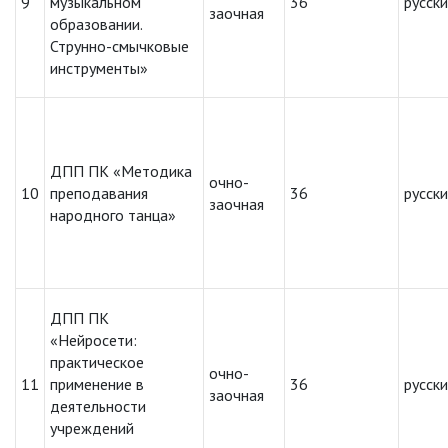
9
музыкальном
36
русск
заочная
образовании.
Струнно-смычковые
инструменты»
ДПП ПК «Методика
очно-
10
преподавания
36
русск
заочная
народного танца»
ДПП ПК
«Нейросети:
практическое
очно-
11
применение в
36
русск
заочная
деятельности
учреждений