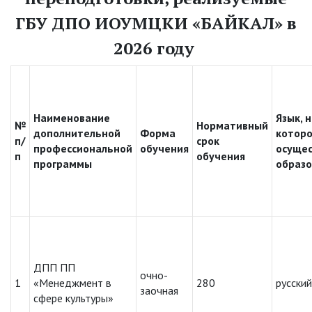
ГБУ ДПО ИОУМЦКИ «БАЙКАЛ» в
2026 году
Наименование
Язык, 
№
Нормативный
дополнительной
Форма
котор
п/
срок
профессиональной
обучения
осущес
п
обучения
программы
образ
ДПП ПП
очно-
1
«Менеджмент в
280
русский
заочная
сфере культуры»