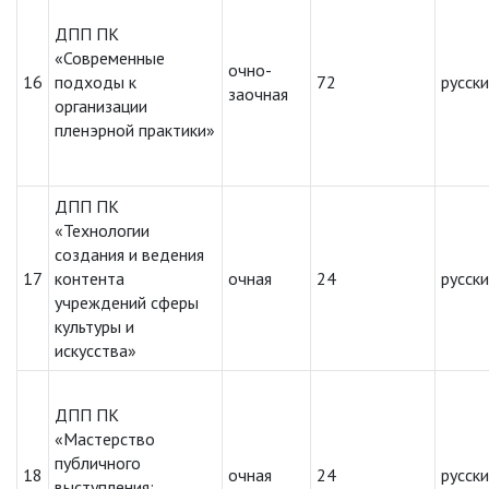
ДПП ПК
«Современные
очно-
16
подходы к
72
русск
заочная
организации
пленэрной практики»
ДПП ПК
«Технологии
создания и ведения
17
контента
очная
24
русск
учреждений сферы
культуры и
искусства»
ДПП ПК
«Мастерство
публичного
18
очная
24
русск
выступления: