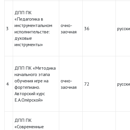
ДПП ПК
«Педагогика в
инструментальном
очно-
3
36
русск
исполнительстве:
заочная
духовые
инструменты»
ДПП ПК «Методика
начального этапа
обучения игре на
очно-
4
72
русск
фортепиано.
заочная
Авторский курс
Е.А.Олёрской»
ДПП ПК
«Современные