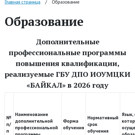
Главная страница
/
Образование
Образование
Дополнительные
профессиональные программы
повышения квалификации,
реализуемые ГБУ ДПО ИОУМЦКИ
«БАЙКАЛ» в 2026 году
Наименование
Язык,
№
Нормативный
дополнительной
Форма
кото
п/
срок
профессиональной
обучения
осуще
п
обучения
программы
образ