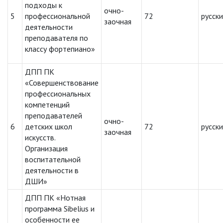
подходы к
очно-
5
профессиональной
72
русск
заочная
деятельности
преподавателя по
классу фортепиано»
ДПП ПК
«Совершенствование
профессиональных
компетенций
преподавателей
очно-
6
детских школ
72
русск
заочная
искусств.
Организация
воспитательной
деятельности в
ДШИ»
ДПП ПК «Нотная
программа Sibelius и
особенности ее