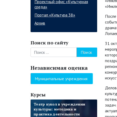
«Инклю
Проектный офис «Культурная
«Инкл
среда»
Портал «Культура 38»
После 
событи
Архив
драма
Лопае
Поиск по сайту
31 окт
мероп
Поиск
котор
поздр
регио
Независимая оценка
конку
искусс
Муниципальные учреждения
Делов
культу
Курсы
потенц
Цифровые навыки и
Театр кукол в учреждении
Формы работы учреждений
Современные технологии
Формы работы учреждений
Этика общения и формы
задач 
компетенции специалистов
культуры: методика и
культуры со взрослой
организации и проведения
культуры со взрослой
работы специалистов
актуа
учреждений культуры
практика деятельности
аудиторией
мероприятий для детей и
аудиторией
учреждений культуры с
програ