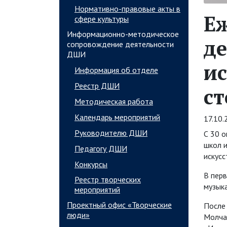
Нормативно-правовые акты в
Еж
сфере культуры
Информационно-методическое
де
сопровождение деятельности
ДШИ
ис
Информация об отделе
Реестр ДШИ
ст
Методическая работа
Календарь мероприятий
17.10.
Руководителю ДШИ
С 30 о
школ и
Педагогу ДШИ
искусс
Конкурсы
В перв
Реестр творческих
музык
мероприятий
Проектный офис «Творческие
После 
люди»
Молчан