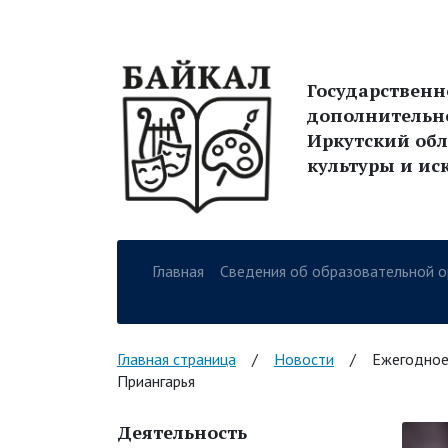
Государствен
дополнительн
Иркутский обл
культуры и ис
Главная
Сведения об образовательной о
Навигация по сайт
Главная страница
/
Новости
/
Ежегодное
Приангарья
Деятельность