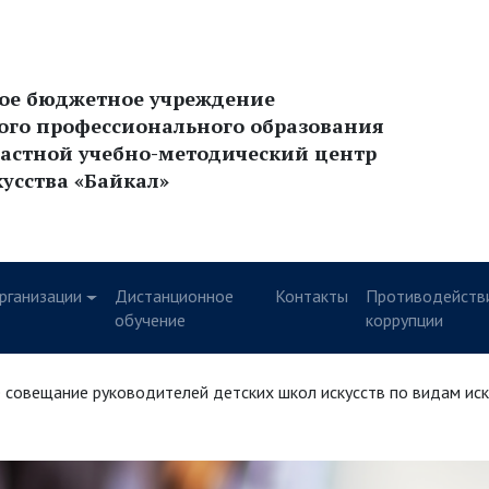
ное бюджетное учреждение
ого профессионального образования
астной учебно-методический центр
кусства «Байкал»
рганизации
Дистанционное
Контакты
Противодейств
у
обучение
коррупции
 совещание руководителей детских школ искусств по видам иск