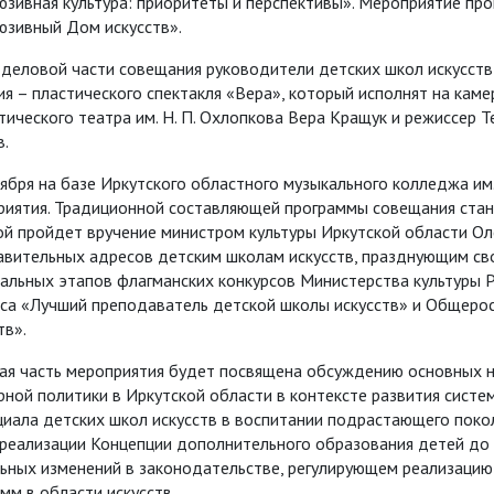
зивная культура: приоритеты и перспективы». Мероприятие пр
юзивный Дом искусств».
деловой части совещания руководители детских школ искусств 
я – пластического спектакля «Вера», который исполнят на кам
тического театра им. Н. П. Охлопкова Вера Кращук и режиссер
в.
ября на базе Иркутского областного музыкального колледжа им
риятия. Традиционной составляющей программы совещания стан
ой пройдет вручение министром культуры Иркутской области О
авительных адресов детским школам искусств, празднующим св
нальных этапов флагманских конкурсов Министерства культуры
рса «Лучший преподаватель детской школы искусств» и Общерос
тв».
ая часть мероприятия будет посвящена обсуждению основных н
рной политики в Иркутской области в контексте развития сис
иала детских школ искусств в воспитании подрастающего покол
реализации Концепции дополнительного образования детей до 
льных изменений в законодательстве, регулирующем реализаци
мм в области искусств.