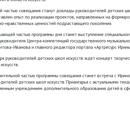
й частью совещания станут доклады руководителей детских шко
авлен опыт по реализации проектов, направленных на формиро
но-нравственных ценностей подрастающего поколения.
шающей частью программы дня станет выступление специального
руководителя Центра компетенций государственного музыкально
итова-Иванова и главного редактора портала «Артресурс Ирин
ря руководителей детских школ искусств ждет концерт творче
искусств.
чительной частью программы совещания станет встреча с Ирин
дителей детских школ искусств Приангарья с актуальными тен
енным учреждением дополнительного образования детей в сфер