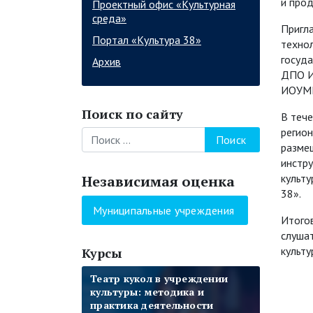
и прод
Проектный офис «Культурная
среда»
Пригл
Портал «Культура 38»
технол
госуда
Архив
ДПО И
ИОУМЦ
Поиск по сайту
В тече
регион
Поиск
разме
инстр
культу
Независимая оценка
38».
Муниципальные учреждения
Итогов
слушат
культ
Курсы
Цифровые навыки и
Театр кукол в учреждении
Формы работы учреждений
Современные технологии
Формы работы учреждений
Этика общения и формы
компетенции специалистов
культуры: методика и
культуры со взрослой
организации и проведения
культуры со взрослой
работы специалистов
учреждений культуры
практика деятельности
аудиторией
мероприятий для детей и
аудиторией
учреждений культуры с