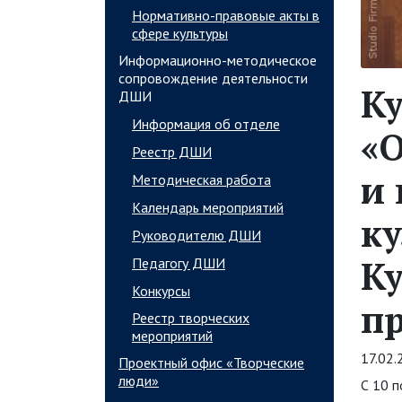
Нормативно-правовые акты в
сфере культуры
Информационно-методическое
сопровождение деятельности
К
ДШИ
Информация об отделе
«
Реестр ДШИ
и 
Методическая работа
Календарь мероприятий
к
Руководителю ДШИ
Ку
Педагогу ДШИ
Конкурсы
пр
Реестр творческих
мероприятий
17.02.
Проектный офис «Творческие
люди»
С 10 