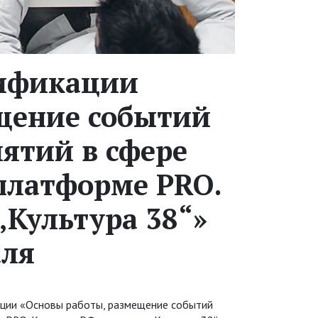
ификации
щение событий
ятий в сфере
платформе PRO.
„Культура 38“»
аля
ации «Основы работы, размещение событий