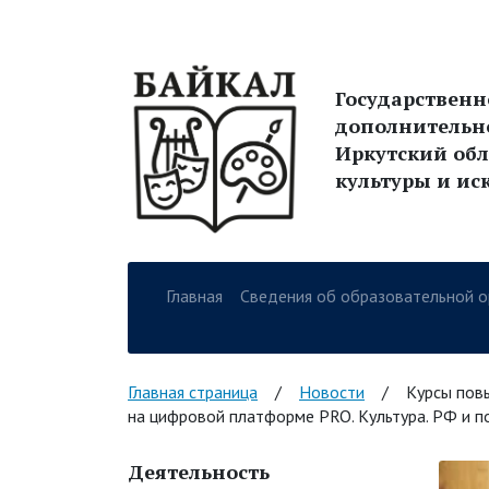
Государствен
дополнительн
Иркутский обл
культуры и ис
Главная
Сведения об образовательной о
Навигация по сайт
Главная страница
/
Новости
/
Курсы пов
на цифровой платформе PRO. Культура. РФ и по
Деятельность