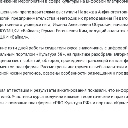
вижение мероприятий в сфере культуры на цифровой платформе 
ашенными преподавателями выступили Надежда Анфиногентовн
огий, предпринимательства и методик их преподавания Педаго
рственного университета; Иванна Алексеевна Обухович, начал
ОУМЦКИ «Байкал»; Герман Евгеньевич Ким, ведущий аналитик 
КИ «Байкал».
ние пяти дней работы слушатели курса знакомились с цифрово
альным порталом «Культура 38», на практике разобрали алгори
щения мест, событий, обзоров, проведения трансляций на плат
ументов платформы. Рассмотрены инструменты веб-аналитики и
рной жизни регионов, освоены особенности размещения и прод
ая аттестация и результаты анкетирования показали, что инфо
елей. Участники курса получили важные теоретические и практ
уры с помощью платформы «PRO.Культура.РФ» и портала «Культу