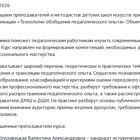
.2026
шаем преподавателей и методистов детских школ искусств при
фикации «Технологии обобщения педагогического опыта». Объе
амма поможет педагогическим работникам изучить современные
 Курс направлен на формирование компетенций, необходимых д
ссионального мастерства.
хватывает широкий перечень теоретических и практических тем
ния и трансляции педагогического опыта. Слушатели познаком
образования; классификацией и критериями оценки передового 
рсам профессионального мастерства; разберут требования к о
ого распространения педагогического опыта; а также рассмот
давателя ДМШ и ДШИ. На практике разберут основы публичного 
ния внимания аудитории, приемы ведения дискуссии, требован
роликов.
ашенные преподаватели курса:
Трускавецкая Валентина Александровна – кандидат исторически