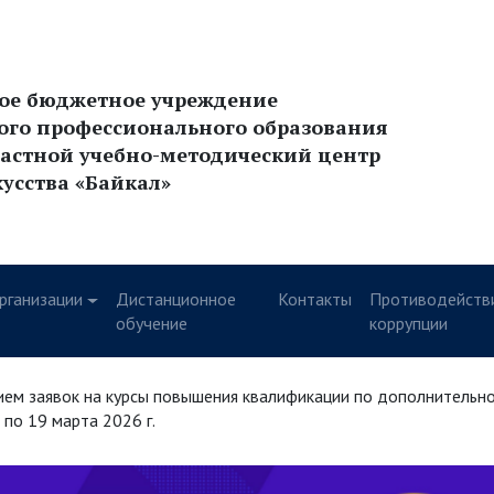
ное бюджетное учреждение
ого профессионального образования
астной учебно-методический центр
кусства «Байкал»
рганизации
Дистанционное
Контакты
Противодейств
у
обучение
коррупции
ием заявок на курсы повышения квалификации по дополнительн
по 19 марта 2026 г.