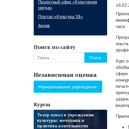
Проектный офис «Культурная
16.02
среда»
Пригла
Портал «Культура 38»
квали
Архив
часа.
Прогр
опыта.
Поиск по сайту
профе
Поиск
Курс о
обобще
сфере 
Независимая оценка
конку
печатн
Муниципальные учреждения
препо
удержа
Курсы
видео
Цифровые навыки и
Театр кукол в учреждении
Формы работы учреждений
Современные технологии
Формы работы учреждений
Этика общения и формы
Пригл
компетенции специалистов
культуры: методика и
культуры со взрослой
организации и проведения
культуры со взрослой
работы специалистов
учреждений культуры
практика деятельности
аудиторией
мероприятий для детей и
аудиторией
учреждений культуры с