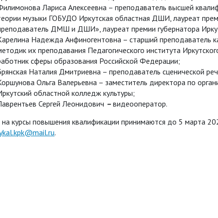
Филимонова Лариса Алексеевна – преподаватель высшей квали
теории музыки ГOБУДО Иркутская областная ДШИ, лауреат прем
преподаватель ДМШ и ДШИ», лауреат премии губернатора Ирку
Карелина Надежда Анфиногентовна – старший преподаватель к
методик их преподавания Педагогического института Иркутског
работник сферы образования Российской Федерации;
Брянская Наталия Дмитриевна – преподаватель сценической ре
Коршунова Ольга Валерьевна – заместитель директора по орга
Иркутский областной колледж культуры;
Лаврентьев Сергей Леонидович
–
видеооператор.
 на курсы повышения квалификации принимаются до 5 марта 202
kal.kpk@mail.ru
.