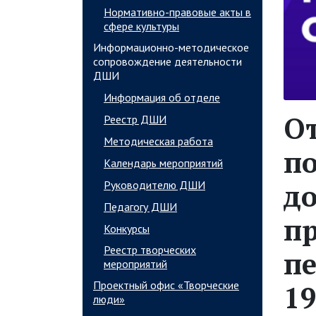
Нормативно-правовые акты в
сфере культуры
Информационно-методическое
сопровождение деятельности
ДШИ
Информация об отделе
От
Реестр ДШИ
Методическая работа
п
Календарь мероприятий
д
Руководителю ДШИ
Педагогу ДШИ
п
Конкурсы
Реестр творческих
пе
мероприятий
Проектный офис «Творческие
19
люди»