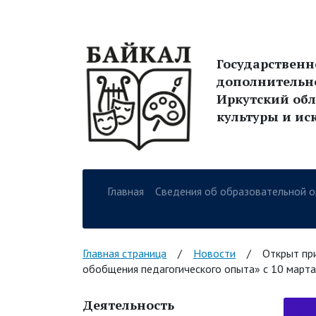
Государствен
дополнительн
Иркутский обл
культуры и ис
Главная
Сведения об образовательной о
Навигация по сайт
Главная страница
/
Новости
/
Открыт пр
обобщения педагогического опыта» с 10 марта 
Деятельность