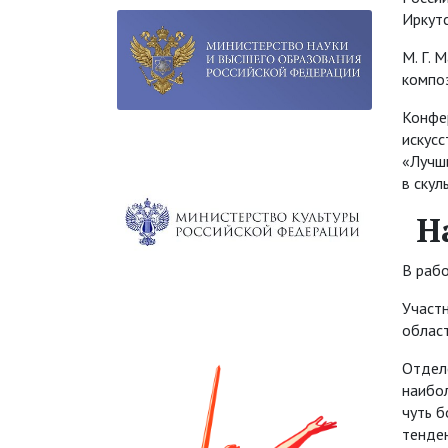
Иркутс
М. Г.
композ
Конфе
искусс
«Лучш
в скул
Н
В рабо
Участн
облас
Отдел
наибол
чуть б
тенден