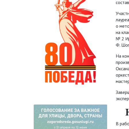
состав
Участн
лауре
о мето
на кл
№ 2 И
Ф. Шо
На ко
произв
Оксан
оркест
масте
Завер
экспе
В рабо