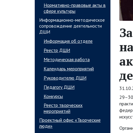
Нормативно-правовые акты в
сфере культуры
Информационно-методическое
сопровождение деятельности
За
ДШИ
Информация об отделе
н
Реестр ДШИ
а
Методическая работа
Календарь мероприятий
де
Руководителю ДШИ
Педагогу ДШИ
31.10
Конкурсы
29–30
практи
Реестр творческих
федер
мероприятий
искусс
Проектный офис «Творческие
люди»
Орган