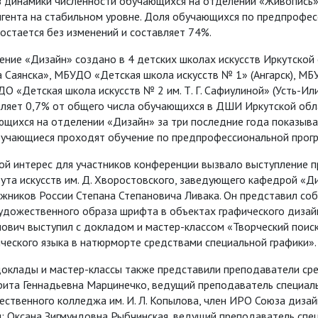
з динамики численности обучающихся на отделении «Живопись» 
нгента на стабильном уровне. Доля обучающихся по предпрофес
остается без изменений и составляет 74%.
ние «Дизайн» создано в 4 детских школах искусств Иркутской
 Саянска», МБУДО «Детская школа искусств № 1» (Ангарск), МБ
О «Детская школа искусств № 2 им. Т. Г. Сафиулиной» (Усть-Или
вляет 0,7% от общего числа обучающихся в ДШИ Иркутской обла
щихся на отделении «Дизайн» за три последние года показывает р
бучающиеся проходят обучение по предпрофессиональной прог
ой интерес для участников конференции вызвало выступление п
ута искусств им. Д. Хворостовского, заведующего кафедрой «Д
ожников России Степана Степановича Ливака. Он представил с
удожественного образа шрифта в объектах графического дизай
ович выступил с докладом и мастер-классом «Творческий поис
ческого языка в натюрморте средствами специальной графики».
доклады и мастер-классы также представили преподаватели ср
рита Геннадьевна Марцинечко, ведущий преподаватель специал
ественного колледжа им. И. Л. Копылова, член ИРО Союза диз
и; Оксана Зигмундовна Рыбчинская, ведущий преподаватель сп