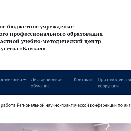
ное бюджетное учреждение
ого профессионального образования
астной учебно-методический центр
кусства «Байкал»
рганизации
Дистанционное
Контакты
Противодейств
у
обучение
коррупции
 работа Региональной научно-практической конференции по ак