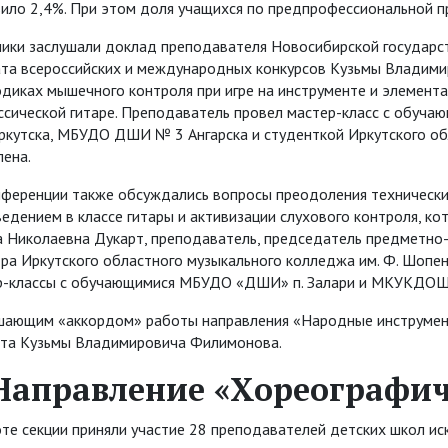
ило 2,4%. При этом доля учащихся по предпрофессиональной п
ики заслушали доклад преподавателя Новосибирской государств
ата всероссийских и международных конкурсов Кузьмы Владими
диках мышечного контроля при игре на инструменте и элемента
ассической гитаре. Преподаватель провел мастер-класс с обуч
ркутска, МБУДО ДШИ № 3 Ангарска и студенткой Иркутского об
пена.
нференции также обсуждались вопросы преодоления технически
едением в классе гитары и активизации слухового контроля, к
а Николаевна Дукарт, преподаватель, председатель предметно
ра Иркутского областного музыкального колледжа им. Ф. Шопен
р-классы с обучающимися МБУДО «ДШИ» п. Залари и МКУКДОШР 
шающим «аккордом» работы направления «Народные инструменты
рта Кузьмы Владимировича Филимонова.
Направление «Хореографич
те секции приняли участие 28 преподавателей детских школ иск