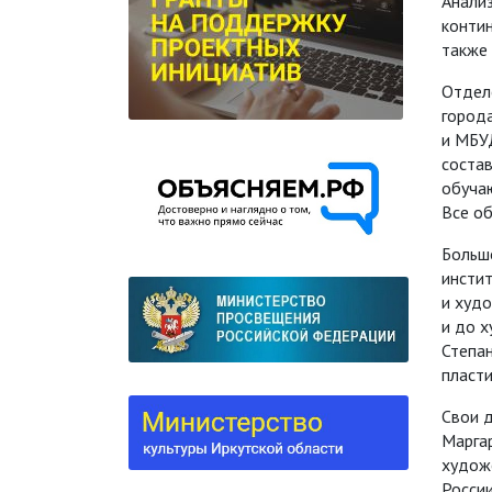
Анали
конти
также 
Отделе
города
и МБУД
соста
обучаю
Все о
Больш
инстит
и худ
и до х
Степан
пласти
Свои 
Марга
худож
Росси