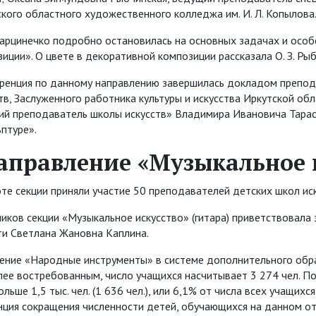
кого областного художественного колледжа им. И. Л. Копылова
 Марцинечко подробно остановилась на основных задачах и осо
иции». О цвете в декоративной композиции рассказала О. З. Рыб
ренция по данному направлению завершилась докладом препод
тв, Заслуженного работника культуры и искусства Иркутской обл
ий преподаватель школы искусств» Владимира Ивановича Тара
ьптуре».
аправление «Музыкальное и
те секции приняли участие 50 преподавателей детских школ иск
иков секции «Музыкальное искусство» (гитара) приветствовала
ти Светлана Жановна Каплина.
ение «Народные инструменты» в системе дополнительного обра
ее востребованным, число учащихся насчитывает 3 274 чел. По 
ольше 1,5 тыс. чел. (1 636 чел.), или 6,1% от числа всех учащи
ция сокращения численности детей, обучающихся на данном от