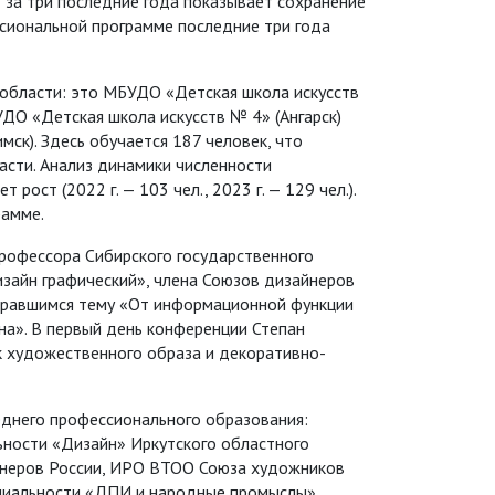
за три последние года показывает сохранение
сиональной программе последние три года
 области: это МБУДО «Детская школа искусств
УДО «Детская школа искусств № 4» (Ангарск)
мск). Здесь обучается 187 человек, что
сти. Анализ динамики численности
ост (2022 г. — 103 чел., 2023 г. — 129 чел.).
рамме.
рофессора Сибирского государственного
изайн графический», члена Союзов дизайнеров
обравшимся тему «От информационной функции
на». В первый день конференции Степан
к художественного образа и декоративно-
еднего профессионального образования:
ьности «Дизайн» Иркутского областного
айнеров России, ИРО ВТОО Союза художников
ециальности «ДПИ и народные промыслы»