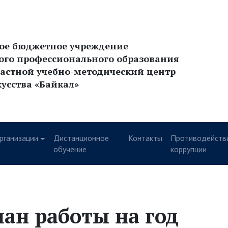
ное бюджетное учреждение
ого профессионального образования
астной учебно-методический центр
кусства «Байкал»
рганизации
Дистанционное
Контакты
Противодейств
у
обучение
коррупции
ан работы на год