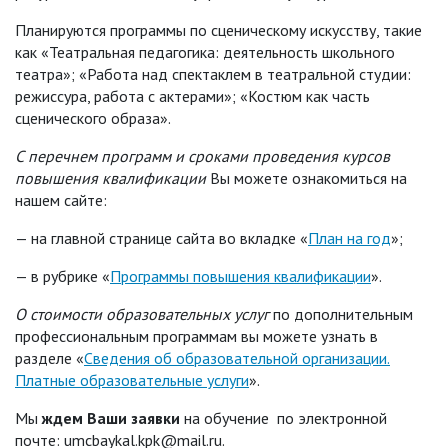
Планируются программы по сценическому искусству, такие
как «Театральная педагогика: деятельность школьного
театра»; «Работа над спектаклем в театральной студии:
режиссура, работа с актерами»; «Костюм как часть
сценического образа».
С перечнем программ и сроками проведения курсов
повышения квалификации
Вы можете ознакомиться на
нашем сайте:
— на главной странице сайта во вкладке «
План на год
»;
— в рубрике «
Программы повышения квалификации
».
О стоимости образовательных услуг
по дополнительным
профессиональным программам вы можете узнать в
разделе «
Сведения об образовательной организации.
Платные образовательные услуги
».
Мы
ждем Ваши заявки
на обучение по электронной
почте: umcbaykal.kpk@mail.ru.